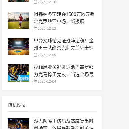
2025-12-16
阿森纳冬窗转会1500万欧元锁
定克罗地亚中场，新援展
2025-12-12
甲骨文球馆见证残阵逆袭！金
州勇士队绝杀克利夫兰骑士惊
2025-12-09
拉菲尼亚关键进球助巴塞罗那
力克马德里竞技，当选全场最
2025-12-04
随机图文
湖人队库里伤病及杰威复出时
间确定，浓眉最新动态引关注