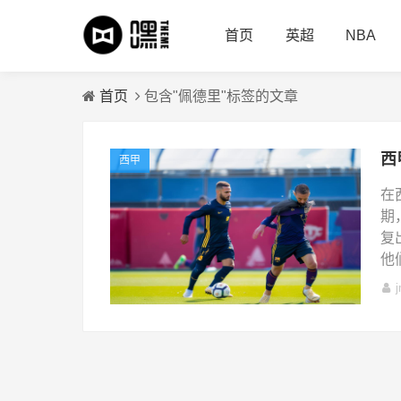
首页
英超
NBA
首页
包含"佩德里"标签的文章
西甲
在
期
复
他