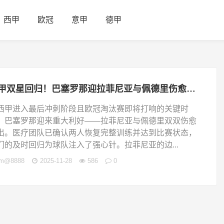
西甲
欧冠
意甲
德甲
西甲双星回归！巴塞罗那迎拉菲尼亚与佩德里伤愈复出，冲刺关键战
西甲进入最后冲刺阶段且欧冠淘汰赛即将打响的关键时
，巴塞罗那迎来重大利好——拉菲尼亚与佩德里双双伤愈
出。医疗团队已确认两人恢复完整训练并达到比赛状态，
们的及时回归为球队注入了强心针。拉菲尼亚的边...
jm@8888
2025-11-28
586
0