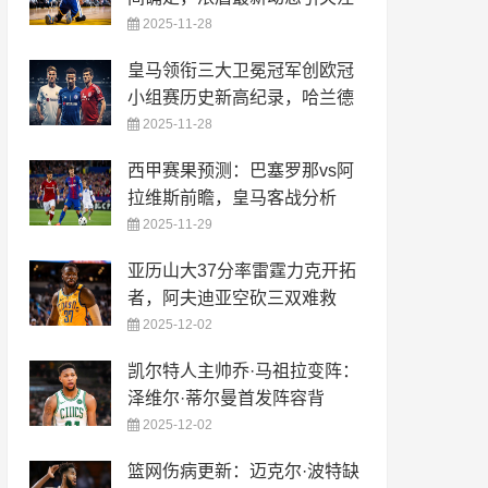
2025-11-28
皇马领衔三大卫冕冠军创欧冠
小组赛历史新高纪录，哈兰德
2025-11-28
西甲赛果预测：巴塞罗那vs阿
拉维斯前瞻，皇马客战分析
2025-11-29
亚历山大37分率雷霆力克开拓
者，阿夫迪亚空砍三双难救
2025-12-02
凯尔特人主帅乔·马祖拉变阵：
泽维尔·蒂尔曼首发阵容背
2025-12-02
篮网伤病更新：迈克尔·波特缺