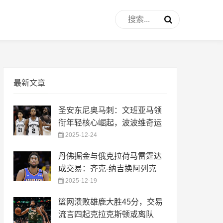
最新文章
圣安东尼奥马刺：文班亚马领
衔年轻核心崛起，波波维奇运
2025-12-24
丹佛掘金与俄克拉荷马雷霆达
成交易：齐克-纳吉换阿列克
2025-12-19
篮网溃败雄鹿大胜45分，交易
流言四起克拉克斯顿或离队