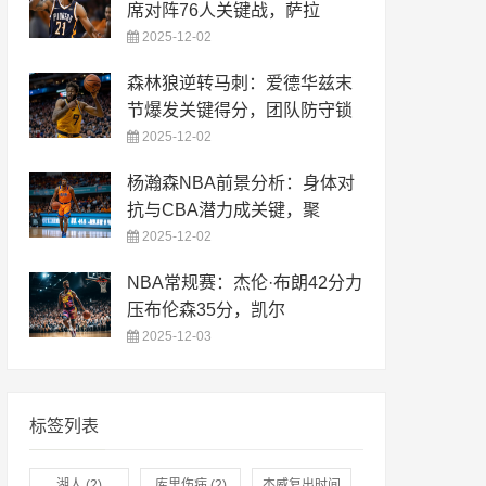
席对阵76人关键战，萨拉
2025-12-02
森林狼逆转马刺：爱德华兹末
节爆发关键得分，团队防守锁
2025-12-02
杨瀚森NBA前景分析：身体对
抗与CBA潜力成关键，聚
2025-12-02
NBA常规赛：杰伦·布朗42分力
压布伦森35分，凯尔
2025-12-03
标签列表
湖人
(2)
库里伤病
(2)
杰威复出时间