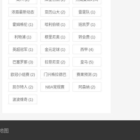
(1)
浓眉最新动态
亚历山大
(2)
雷霆队
(1)
(1)
霍姆格伦
(1)
哈利伯顿
(1)
班凯罗
(1)
利物浦
(1)
穆里尼奥
(1)
转会费
(1)
英超冠军
(1)
金元足球
(1)
西甲
(4)
巴塞罗那
(3)
拉菲尼亚
(2)
皇马
(5)
欧冠小组赛
(2)
门兴格拉德巴
赛果预测
(2)
赫
(2)
凯尔特人
(2)
NBA常规赛
阿森纳
(2)
(2)
波波维奇
(1)
地图