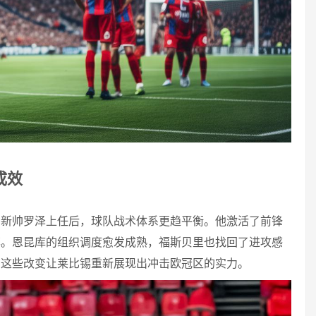
成效
。新帅罗泽上任后，球队战术体系更趋平衡。他激活了前锋
率。恩昆库的组织调度愈发成熟，福斯贝里也找回了进攻感
。这些改变让莱比锡重新展现出冲击欧冠区的实力。