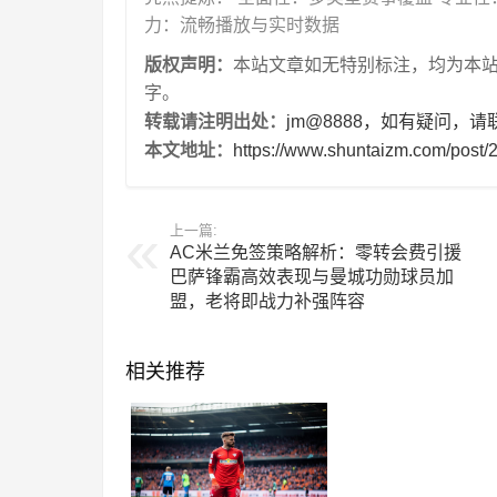
力：流畅播放与实时数据
版权声明：
本站文章如无特别标注，均为本站原创
字。
转载请注明出处：
jm@8888，如有疑问，
本文地址：
https://www.shuntaizm.com/post/2
上一篇:
AC米兰免签策略解析：零转会费引援
巴萨锋霸高效表现与曼城功勋球员加
盟，老将即战力补强阵容
相关推荐