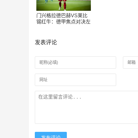
门兴格拉德巴赫VS莱比
锡红牛：德甲焦点对决左
右欧战资格争夺，赛果预
测分析
发表评论
发布评论