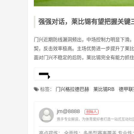
强强对话，莱比锡有望把握关键
门兴近期防线漏洞频出，中场控制力明显下滑
契，反击效率极高。主场优势进一步提升了莱
面对门兴不稳定的后防，莱比锡完全有能力抓
标签：
门兴格拉德巴赫
莱比锡RB
德甲联
jm@8888
创始人
携手专业解说，为体育爱好者打造一站式互动社
亮点提炼： 全面性：多类型赛事覆盖 专业性