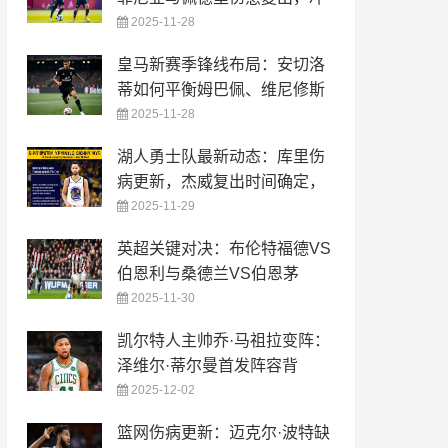
2025-11-28
皇马新赛季锋线布局：安切洛
蒂如何平衡姆巴佩、维尼修斯
2025-11-28
湖人勇士队最新动态：库里伤
病更新，杰威复出时间确定，
2025-11-29
英超关键对决：布伦特福德VS
伯恩利与桑德兰VS伯恩茅
2025-11-30
凯尔特人主帅乔·马祖拉变阵：
泽维尔·蒂尔曼首发阵容背
2025-12-02
篮网伤病更新：迈克尔·波特缺