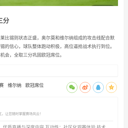
三分
。莱比锡则状态正盛，奥尔莫和维尔纳组成的攻击线配合默
比锡的信心，球队整体跑动积极，高位逼抢战术执行到位。
住机会，全取三分巩固欧冠席位。
赛
维尔纳
欧冠席位
区，让您随时掌握赛场风云！
：优质直播与深度内容 互动性：社区化观赛体验 技术