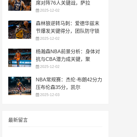
席对阵76人关键战，萨拉
2025-12-02
森林狼逆转马刺：爱德华兹末
节爆发关键得分，团队防守锁
2025-12-02
杨瀚森NBA前景分析：身体对
抗与CBA潜力成关键，聚
2025-12-02
NBA常规赛：杰伦·布朗42分力
压布伦森35分，凯尔
2025-12-03
最新留言