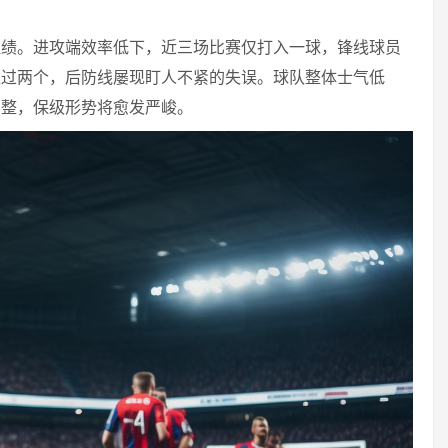
胜绩。进攻端效率低下，近三场比赛仅打入一球，锋线球员
超过两个，后防线屡现盯人不紧的失误。球队整体士气低
调整，保级形势将愈发严峻。