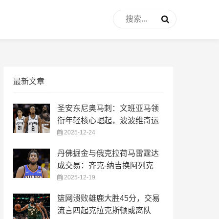
最新文章
圣安东尼奥马刺：文班亚马领
衔年轻核心崛起，波波维奇运
2025-12-24
丹佛掘金与俄克拉荷马雷霆达
成交易：齐克-纳吉换阿列克
2025-12-19
篮网溃败雄鹿大胜45分，交易
流言四起克拉克斯顿或离队