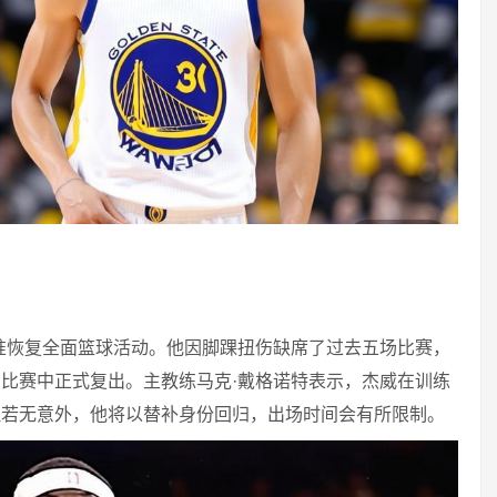
准恢复全面篮球活动。他因脚踝扭伤缺席了过去五场比赛，
比赛中正式复出。主教练马克·戴格诺特表示，杰威在训练
但若无意外，他将以替补身份回归，出场时间会有所限制。