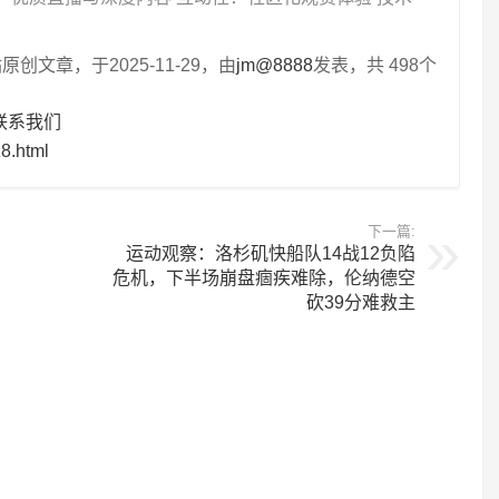
文章，于2025-11-29，由
jm@8888
发表，共 498个
请联系我们
8.html
下一篇:
运动观察：洛杉矶快船队14战12负陷
危机，下半场崩盘痼疾难除，伦纳德空
砍39分难救主