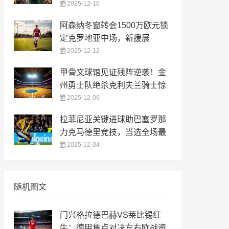
2025-12-16
阿森纳冬窗转会1500万欧元锁
定克罗地亚中场，新援展
2025-12-12
甲骨文球馆见证残阵逆袭！金
州勇士队绝杀克利夫兰骑士惊
2025-12-09
拉菲尼亚关键进球助巴塞罗那
力克马德里竞技，当选全场最
2025-12-04
随机图文
门兴格拉德巴赫VS莱比锡红
牛：德甲焦点对决左右欧战资