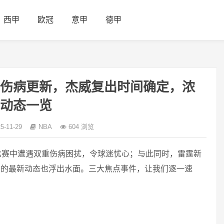
西甲
欧冠
意甲
德甲
伤病更新，杰威复出时间确定，浓
动态一览
5-11-29
NBA
604 浏览
比赛中遭遇双重伤病困扰，令球迷忧心；与此同时，雷霆新
眉的最新动态也浮出水面。三大焦点事件，让我们逐一速