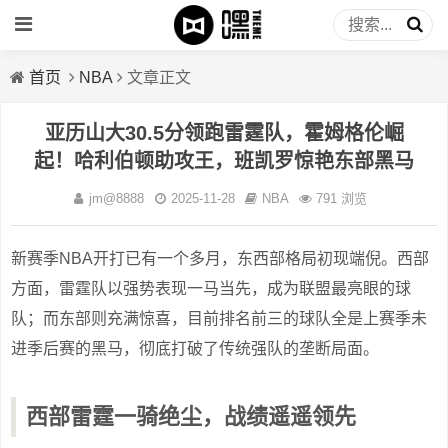
首页
NBA
文章正文
亚历山大30.5分领跑雷霆队，霍姆格伦崛
起！哈利伯顿助攻王，班凯罗惊艳东部黑马
jm@8888
2025-11-28
NBA
791 浏览
新赛季NBA开打已有一个多月，东西部格局初现端倪。西部
方面，雷霆队以强势表现一马当先，成为联盟最亮眼的球
队；而东部则充满惊喜，目前排名前三的球队全是上赛季未
进季后赛的黑马，彻底打破了传统强队的垄断局面。
西部雷霆一骑绝尘，战绩遥遥领先